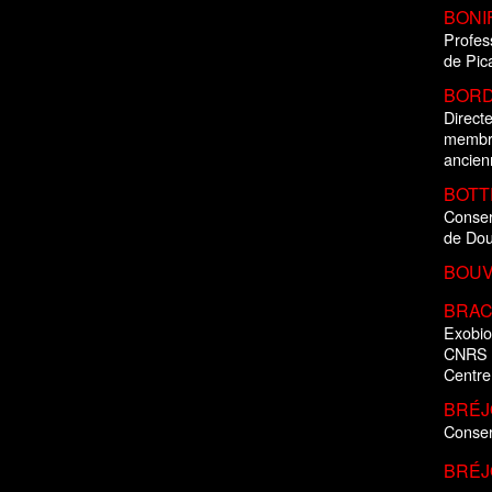
BONIF
Profes
de Pic
BORD
Direct
membre
ancien
BOTTE
Conser
de Dou
BOUVE
BRAC
Exobio
CNRS
Centre
BRÉJ
Conser
BRÉJ