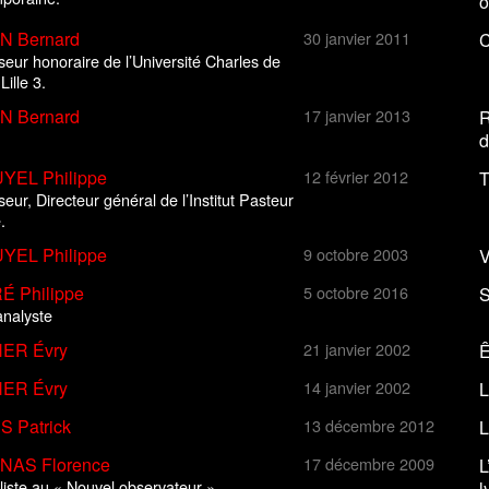
o
N Bernard
30 janvier 2011
C
seur honoraire de l’Université Charles de
Lille 3.
N Bernard
17 janvier 2013
R
d
YEL Philippe
12 février 2012
T
eur, Directeur général de l’Institut Pasteur
.
YEL Philippe
9 octobre 2003
V
 Philippe
5 octobre 2016
S
nalyste
ER Évry
21 janvier 2002
Ê
ER Évry
14 janvier 2002
L
 Patrick
13 décembre 2012
L
NAS Florence
17 décembre 2009
L
liste au « Nouvel observateur »
l