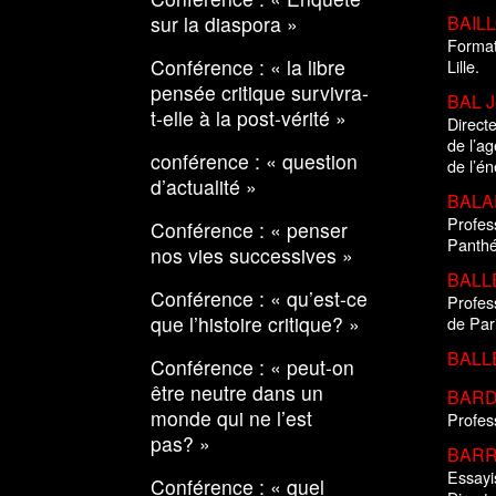
sur la diaspora »
BAILL
Format
Conférence : « la libre
Lille.
pensée critique survivra-
BAL J
t-elle à la post-vérité »
Direct
de l’a
conférence : « question
de l’én
d’actualité »
BALA
Profess
Conférence : « penser
Panth
nos vies successives »
BALLE
Conférence : « qu’est-ce
Profess
que l’histoire critique? »
de Pari
BALLE
Conférence : « peut-on
être neutre dans un
BARDE
monde qui ne l’est
Profes
pas? »
BARR
Essayis
Conférence : « quel