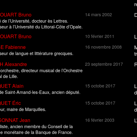
r
OUART Bruno
14 mars 2002
D
de l’Université, docteur ès Lettres.
eur à l’Université du Littoral-Côte d’Opale.
OUART Bruno
10 février 2011
L
E Fabienne
16 novembre 2008
M
eur de langue et littérature grecques.
t
 Alexandre
23 septembre 2017
R
orchestre, directeur musical de l’Orchestre
l de Lille.
UET Alain
15 octobe 2017
L
de Saint-Amand-les-Eaux, ancien député.
d
UET Éric
15 octobe 2017
L
ur, maire de Marquilles.
d
SONNAT Jean
16 février 2003
L
liste, ancien membre du Conseil de la
que monétaire de la Banque de France.