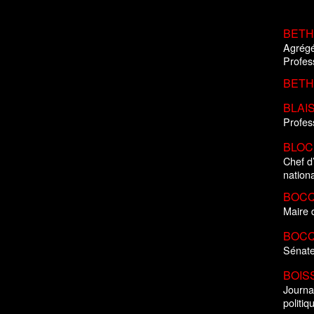
BETH
Agrégé 
Profess
BETH
BLAIS
Profess
BLOCH
Chef d’
nationa
BOCQ
Maire 
BOCQ
Sénate
BOIS
Journa
politi