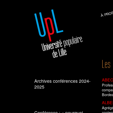
À PRO
Les
ABEC
Archives conférences 2024-
Profes
2025
compar
Bordea
ALBER
Agrégé 
Conférence : « pourquoi
contem