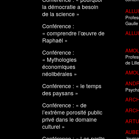
la démocratie a besoin
ALLUI
de la science »
Profes
Gaulle 
Conférence :
« comprendre l’œuvre de
ALLUI
Raphaël »
AMOU
Conférence :
Profess
« Mythologies
de Lille
économiques
AMOU
néolibérales »
ANDRÉ
Conférence : « le temps
Psycha
des paysans »
ARCH
Conférence : « de
ARCH
l’extrême porosité public
privé dans le domaine
ARTUS
culturel »
AUBE
Conférence : « Les partis
Journa