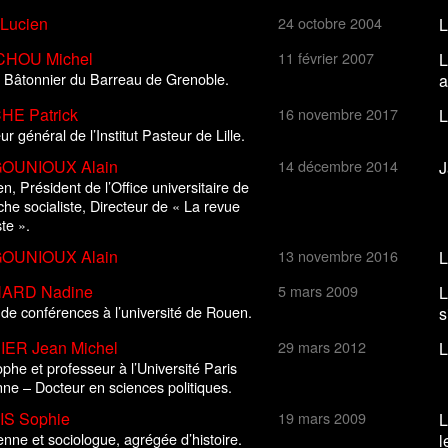
Lucien
24 octobre 2004
L
CHOU Michel
11 février 2007
L
 Bâtonnier du Barreau de Grenoble.
a
E Patrick
16 novembre 2017
L
ur général de l’Institut Pasteur de Lille.
OUNIOUX Alain
14 décembre 2014
J
en, Président de l’Office universitaire de
he socialiste, Directeur de « La revue
ste ».
OUNIOUX Alain
13 novembre 2016
L
ARD Nadine
5 mars 2009
L
 de conférences à l’université de Rouen.
s
ER Jean Michel
29 mars 2012
L
phe et professeur à l’Université Paris
ne – Docteur en sciences politiques.
S Sophie
19 mars 2009
L
enne et sociologue, agrégée d’histoire.
l