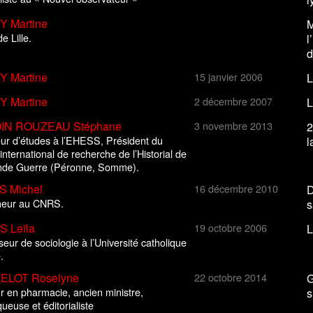
 Martine
M
e Lille.
l
d
 Martine
15 janvier 2006
L
 Martine
2 décembre 2007
L
IN ROUZEAU Stéphane
3 novembre 2013
2
eur d’études à l’EHESS, Président du
l
international de recherche de l’Historial de
nde Guerre (Péronne, Somme).
 Michel
16 décembre 2010
D
heur au CNRS.
s
 Leïla
19 octobre 2006
L
eur de sociologie à l’Université catholique
.
ELOT Roselyne
22 octobre 2014
G
r en pharmacie, ancien ministre,
s
ueuse et éditorialiste