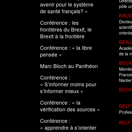
Direct
avenir pour le système
pôle un
de santé français? »
BAUD 
Docteu
Conférence : les
scienti
frontières du Brexit, le
orienta
Brexit à la frontière
BEAU
Conférence : « la libre
Académ
de la 
pensée »
BECK
Marc Bloch au Panthéon
Membre 
France
Conférence :
Nanter
« S’informer moins pour
BECK
s’informer mieux »
Conférence : « la
BELY 
vérification des sources »
Profes
Conférence :
BELY 
« apprendre à s’orienter