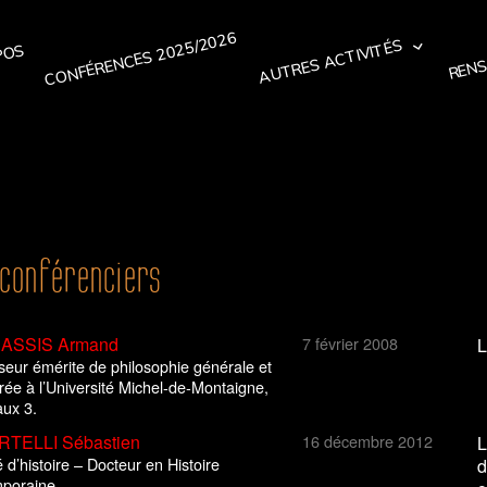
CONFÉRENCES 2025/2026
RENS
AUTRES ACTIVITÉS
POS
 conférenciers
ASSIS Armand
7 février 2008
L
seur émérite de philosophie générale et
ée à l’Université Michel-de-Montaigne,
ux 3.
TELLI Sébastien
16 décembre 2012
L
d’histoire – Docteur en Histoire
d
poraine.