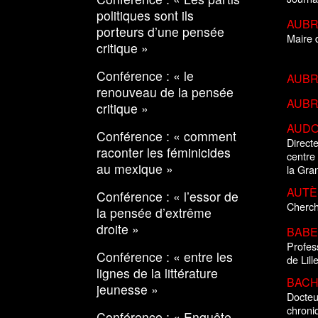
politiques sont ils
AUBRY
porteurs d’une pensée
Maire d
critique »
Conférence : « le
AUBRY
renouveau de la pensée
AUBRY
critique »
AUDO
Conférence : « comment
Direct
raconter les féminicides
centre 
au mexique »
la Gra
AUTÈS
Conférence : « l’essor de
Cherc
la pensée d’extrême
droite »
BABES
Profess
Conférence : « entre les
de Lille
lignes de la littérature
BACH
jeunesse »
Docteu
chroniq
Conférence : « Enquête