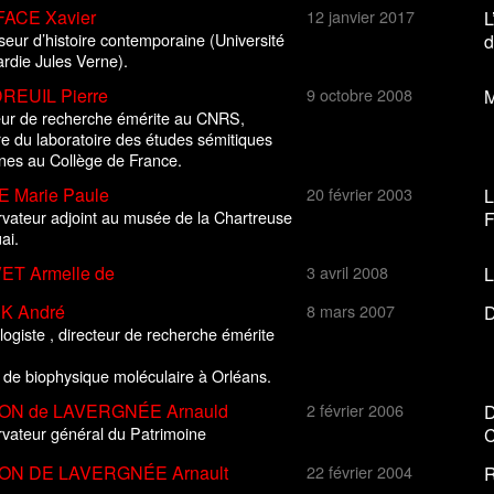
ACE Xavier
12 janvier 2017
L
seur d’histoire contemporaine (Université
d
ardie Jules Verne).
REUIL Pierre
9 octobre 2008
M
eur de recherche émérite au CNRS,
 du laboratoire des études sémitiques
nes au Collège de France.
 Marie Paule
20 février 2003
L
vateur adjoint au musée de la Chartreuse
F
ai.
T Armelle de
3 avril 2008
L
K André
8 mars 2007
D
logiste , directeur de recherche émérite
 de biophysique moléculaire à Orléans.
ON de LAVERGNÉE Arnauld
2 février 2006
D
vateur général du Patrimoine
C
ON DE LAVERGNÉE Arnault
22 février 2004
R