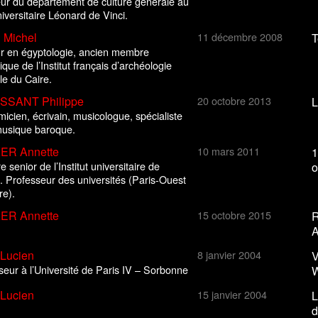
eur du département de culture générale au
iversitaire Léonard de Vinci.
Michel
11 décembre 2008
T
r en égyptologie, ancien membre
fique de l’Institut français d’archéologie
le du Caire.
SSANT Philippe
20 octobre 2013
L
icien, écrivain, musicologue, spécialiste
musique baroque.
ER Annette
10 mars 2011
1
senior de l’Institut universitaire de
o
. Professeur des universités (Paris-Ouest
re).
ER Annette
15 octobre 2015
R
A
Lucien
8 janvier 2004
V
seur à l’Université de Paris IV – Sorbonne
W
Lucien
15 janvier 2004
L
d