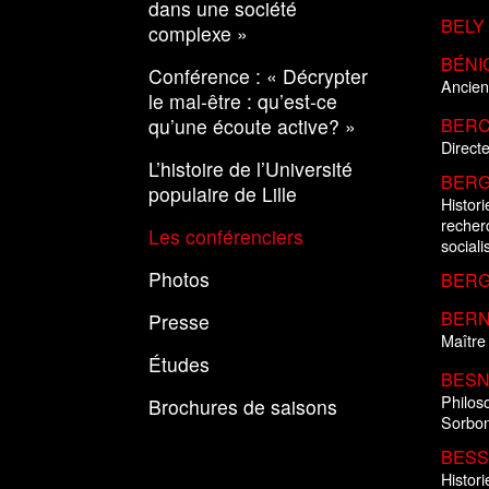
dans une société
BELY 
complexe »
BÉNI
Conférence : « Décrypter
Ancien
le mal-être : qu’est-ce
qu’une écoute active? »
BERCH
Directe
L’histoire de l’Université
BERG
populaire de Lille
Histori
recherc
Les conférenciers
sociali
Photos
BERG
BERN
Presse
Maître
Études
BESNI
Philoso
Brochures de saisons
Sorbon
BESSI
Histori