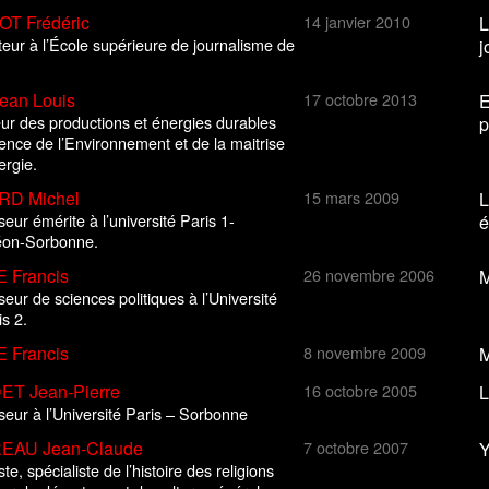
OT Frédéric
14 janvier 2010
L
eur à l’École supérieure de journalisme de
j
ean Louis
17 octobre 2013
E
eur des productions et énergies durables
p
gence de l’Environnement et de la maitrise
ergie.
RD Michel
15 mars 2009
L
eur émérite à l’université Paris 1-
é
éon-Sorbonne.
 Francis
26 novembre 2006
M
eur de sciences politiques à l’Université
s 2.
 Francis
8 novembre 2009
M
T Jean-Pierre
16 octobre 2005
L
seur à l’Université Paris – Sorbonne
EAU Jean-Claude
7 octobre 2007
Y
te, spécialiste de l’histoire des religions