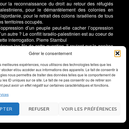
our la reconnaissance du droit au retour des réfugiés
alestiniens, pour le démantèlement des colonies en
isjordanie, pour le retrait des colons israéliens de tous
es territoires occupés.
’oppression d’un peuple peut-elle cacher l’oppression
’un autre ? Le conflit israélo-palestinien est au coeur de
ette interrogation. Pierre Stambul
énoue les fils de cette question. Il revient sur la genèse
e l’antisémitisme et sur celle du sionisme, présenté
Gérer le consentement
omme réponse aux persécutions antijuives. Il nous
appelle aussi que la fondation de l’État d’Israël,
les meilleures expériences, nous utilisons des technologies telles que les
ualifiée de colonisation d’une « terre sans peuple pour
 stocker et/ou accéder aux informations des appareils. Le fait de consentir à
gies nous permettra de traiter des données telles que le comportement de
n peuple sans terre », s’est faite aux dépens d’un autre
 les ID uniques sur ce site. Le fait de ne pas consentir ou de retirer son
euple, le peuple palestinien.
 peut avoir un effet négatif sur certaines caractéristiques et fonctions.
rvices
PTER
REFUSER
VOIR LES PRÉFÉRENCES