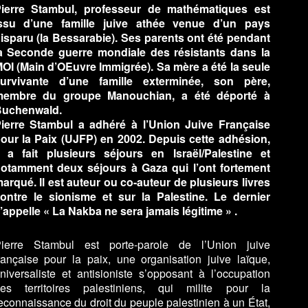
ierre Stambul, professeur de mathématiques est
ssu d’une famille juive athée venue d’un pays
isparu (la Bessarabie). Ses parents ont été pendant
a Seconde guerre mondiale des résistants dans la
OI (Main d’OEuvre Immigrée). Sa mère a été la seule
urvivante d’une famille exterminée, son père,
embre du groupe Manouchian, a été déporté à
uchenwald.
ierre Stambul a adhéré à l’Union Juive Française
our la Paix (UJFP) en 2002. Depuis cette adhésion,
l a fait plusieurs séjours en Israël/Palestine et
otamment deux séjours à Gaza qui l’ont fortement
arqué. Il est auteur ou co-auteur de plusieurs livres
ontre le sionisme et sur la Palestine. Le dernier
’appelle « La Nakba ne sera jamais légitime » .
ierre Stambul est porte-parole de l’Union juive
rançaise pour la paix, une organisation juive laïque,
niversaliste et antisioniste s’opposant à l’occupation
es territoires palestiniens, qui milite pour la
econnaissance du droit du peuple palestinien à un État,