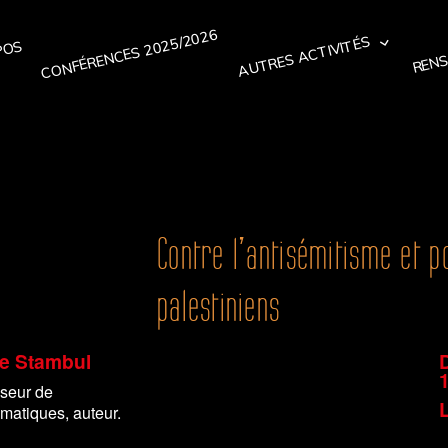
CONFÉRENCES 2025/2026
RENS
AUTRES ACTIVITÉS
POS
Contre l’antisémitisme et p
palestiniens
re Stambul
sseur de
L
matiques, auteur.