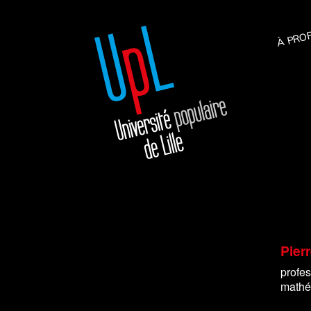
À PRO
Pier
profe
mathé