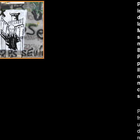
P
i
d
l
M
s
m
B
P
p
i
n
m
c
s
P
f
u
d
r