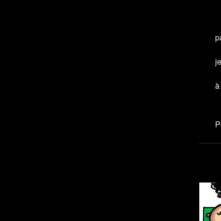
p
j
à
P