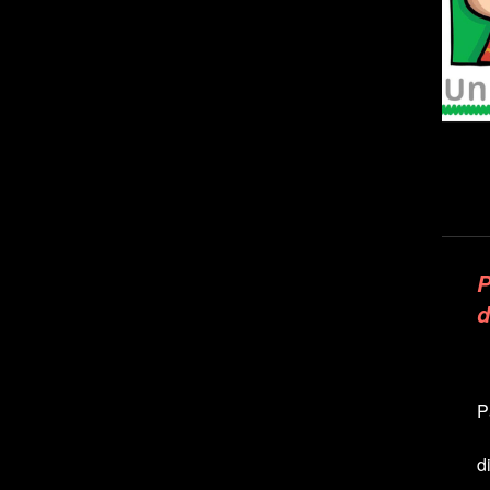
P
d
P
d