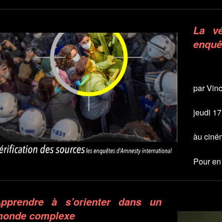
La vé
enquê
par Vin
jeudi 1
àu ciné
Pour en 
pprendre à s’orienter dans un
onde complexe