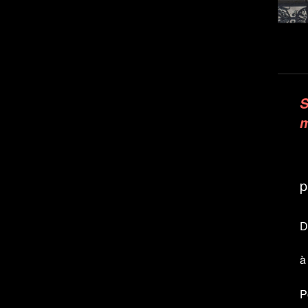
S
m
p
D
à
P