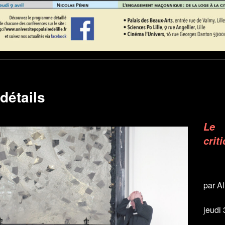
détails
Le 
crit
par A
jeudi